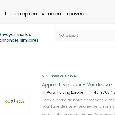
pays
 offres apprenti vendeur trouvées
Envoyez moi les
annonces similaires
Alternance, ALTERNANCE
Apprenti Vendeur - Vendeuse Co
Parts Holding Europe
45.19768,4.
Dans le cadre de notre campagne d'Alt
pour l'une de nos enseignes de la Zone E
(H/F) en alternance pour le site de Lave