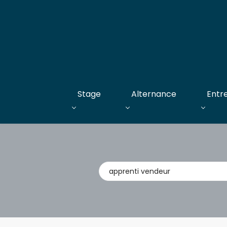
Stage
Alternance
Entr
Métier,
entreprise,
stage,
alternance