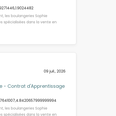
9271446,1.9024482
t, les boulangeries Sophie
s spécialisées dans la vente en
estauration. Notre mission est de
urmandises de qualité, accessibles à
née au sein de lieux de convivialité.
rentissage, nous sommes à la
ur en boulangerie H/F afin de venir
uée au coeur de la ville de Coulogne
esponsabilité de ton maitre
09 juil., 2026
mpagné afin de maitriser les
erie qui sont les suivantes : -
naissance des produits pour accueillir
e - Contrat d'Apprentissage
ton organisation en anticipant le
7641007,4.8420657999999994
t, les boulangeries Sophie
s spécialisées dans la vente en