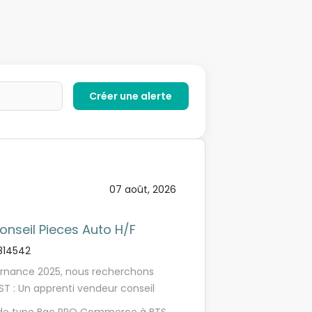
07 août, 2026
nseil Pieces Auto H/F
814542
ernance 2025, nous recherchons
ST : Un apprenti vendeur conseil
yron (26). Le poste est à pouvoir en