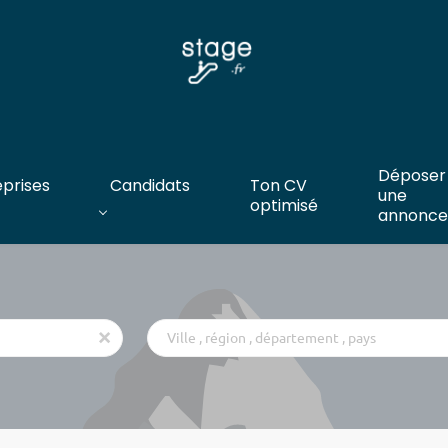
Déposer
eprises
Candidats
Ton CV
une
optimisé
annonce
Ville
x
,
région
,
département
,