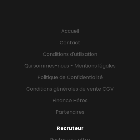
et au coucher, hygiène, mobilité, repas, courses *
Apporter une présence rassurante, une écoute
attentive et un soutien moral dans les moments
du quotidien. * Apprendre à adapter vos gestes,
Accueil
votre communication et votre accompagnement
aux besoins spécifiques de chaque personne. *
Contact
Respecter les habitudes, les choix, la dignité et
Conditions d'utilisation
l'intimité des personnes accompagnées. *
Contribuer au maintien de...
Qui sommes-nous - Mentions légales
Politique de Confidentialité
Conditions générales de vente CGV
Finance Héros
Partenaires
Recruteur
Poster une offre