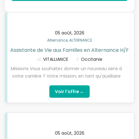
05 août, 2026
Alternance, ALTERNANCE
Assistante de Vie aux Familles en Alternance H/F
VITALLIANCE
Occitanie
Missions Vous souhaitez donner un nouveau sens à
votre carrière ? Votre mission, en tant qu'auxiliaire
de vie (ADV) en contrat d'apprentissage ou
professionnalisation, vous êtes un véritable
→
Voir l'offre
partenaire de vie pour les personnes
accompagnées. Concrètement, vous serez
amené(e) à en binôme : - Accompagner les
personnes en situation de handicap ou âgées dans
les actes de la vie quotidienne : lever, coucher,
05 août, 2026
hygiène, mobilité, repas, courses, soutien moral -