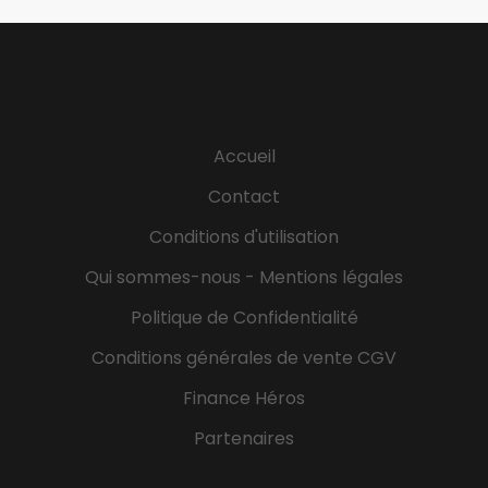
directeur de la Communication, participer à
l'animation des réseaux sociaux Participer aux
réunions des différents donneurs d'ordre (CLIC,
assistantes sociales, crèches, sages-femmes, …)
Proposer des partenariats pour développer les
diverses activités proposées Mettre en oeuvre les
Accueil
axes de développement définis par la direction
Distribuer des flyers auprès des commerces de
Contact
proximité et des professionnels (santé,
Conditions d'utilisation
paramédical, …) et se faire connaitre sur le
territoire 2-Renseignement des prospects et
Qui sommes-nous - Mentions légales
signature des contrats...
Politique de Confidentialité
Conditions générales de vente CGV
Finance Héros
Partenaires