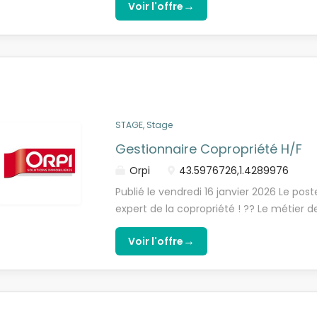
→
Voir l'offre
intégrerez un cabinet ouvert sur 4 métie
locative, location et transaction. Vous s
Immobilier ? Nous vous formons ! Confron
programme spécialisé, devenez un profe
au sein d'une capitale dynamique. Vos mi
- Vous accompagnez un ensemble de co-
leur immeuble - Vous participez et assure
STAGE, Stage
Gestionnaire Copropriété H/F
Orpi
43.5976726,1.4289976
Publié le vendredi 16 janvier 2026 Le pos
expert de la copropriété ! ?? Le métier d
envie d'apprendre un métier multitâche 
→
Voir l'offre
nouvelle : chez Orpi, on ne cherche pa
d'expérience, on cherche un potentiel et
avez le sens de l'organisation et que v
allons vous former pour devenir un(e) G
d'intégration (On vous accompagne !) P