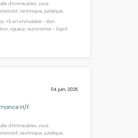
uille d'immeubles, vous
stratif, technique, juridique,
buer à sa pérennisation, à son
Bac +5 en immobilier - Bon
activités transverses.
tion, rigueur, autonomie - Esprit
ontribuerez aux missions suivantes
 et écrite - Maîtrise du Pack
rtefeuille - Développer son
es immeubles - Contribuer activement
lleure satisfaction des attentes
activité à son supérieur
04 juin, 2026
ernance H/F
uille d'immeubles, vous
stratif, technique, juridique,