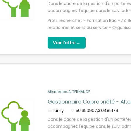
Dans le cadre de la gestion d'un portefe
accompagnez l'équipe dans le suivi admini
comptable et commercial, afin de contri
Profil recherché : - Formation Bac +2 à 
développement et à la coordination des 
relationnel et sens du service - Organisa
Accompagné(e) par votre tuteur, vous c
commercial et motivation - Aisance orale
: - Gérer un immeuble / Pérenniser le po
Office
→
Voir l'offre
portefeuille - Analyser la rentabilité d
dans son domaine d'intervention à la mei
des clients - Assurer le reporting de son 
hiérarchique.
Alternance, ALTERNANCE
Gestionnaire Copropriété - Alt
lamy
50.650907,3.0485179
Dans le cadre de la gestion d'un portefe
accompagnez l'équipe dans le suivi admini