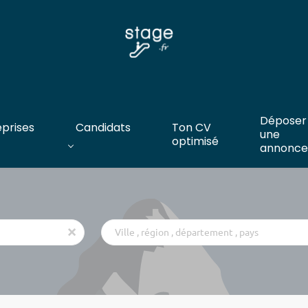
Déposer
eprises
Candidats
Ton CV
une
optimisé
annonce
Ville
x
,
région
,
département
,