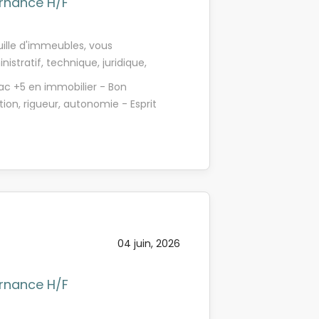
ernance H/F
uille d'immeubles, vous
stratif, technique, juridique,
buer à sa pérennisation, à son
Bac +5 en immobilier - Bon
activités transverses.
tion, rigueur, autonomie - Esprit
ontribuerez aux missions suivantes
 et écrite - Maîtrise du Pack
rtefeuille - Développer son
es immeubles - Contribuer activement
lleure satisfaction des attentes
activité à son supérieur
04 juin, 2026
ernance H/F