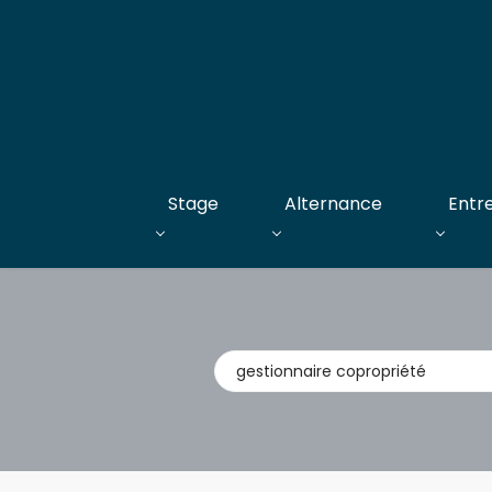
Stage
Alternance
Entr
Métier,
entreprise,
stage,
alternance