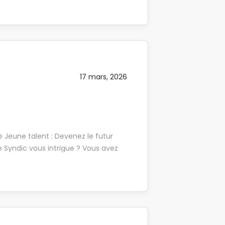
rs : syndic de copropriété, gestion
ouhaitez devenir Gestionnaire
té au terrain et fort d'un
ssionnel opérationnel en immobilier
ssions : En Gestion de Copropriété :
propriétaires dans la gestion de
17 mars, 2026
z...
te Jeune talent : Devenez le futur
e Syndic vous intrigue ? Vous avez
où l'on ne s'ennuie jamais ? Bonne
s forcément des années
 une envie d'apprendre ! Si vous
ous aimez le contact humain, nous
estionnaire de choc. Votre parcours
as de panique, vous ne serez pas