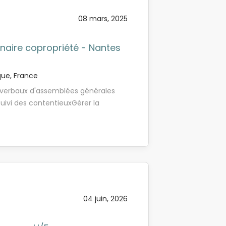
n tant que débutant(e), vous avancez
08 mars, 2025
 le quotidien avec un gestionnaire
u métier. - Formation : Vous
ques, techniques et comptables
nnaire copropriété - Nantes
ntée en puissance : Vous prenez
de...
que, France
s-verbaux d'assemblées générales
suivi des contentieuxGérer la
articiper aux visites de copropriétés
s ouvrages
04 juin, 2026