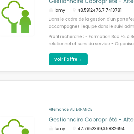
Gestionnaire Copropriété - Alt
lamy
48.5912476,7.7413781
Dans le cadre de la gestion d'un portefe
accompagnez l'équipe dans le suivi admini
comptable et commercial, afin de contri
Profil recherché : - Formation Bac +2 à 
développement et à la coordination des 
relationnel et sens du service - Organisa
Accompagné(e) par votre tuteur, vous c
commercial et motivation - Aisance orale
: - Gérer un immeuble / Pérenniser le po
Office
→
Voir l'offre
portefeuille - Analyser la rentabilité d
dans son domaine d'intervention à la mei
des clients - Assurer le reporting de son 
hiérarchique.
Alternance, ALTERNANCE
Gestionnaire Copropriété - Alt
lamy
47.7952399,3.5882694