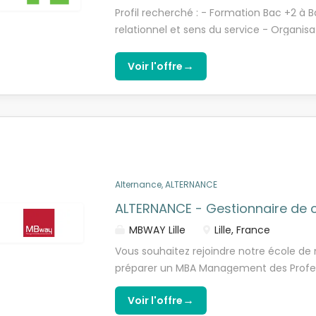
comptable et commercial, afin de contri
Profil recherché : - Formation Bac +2 à 
développement et à la coordination des 
relationnel et sens du service - Organisa
Accompagné(e) par votre tuteur, vous c
commercial et motivation - Aisance orale
: - Gérer un immeuble / Pérenniser le po
Office
→
Voir l'offre
portefeuille - Analyser la rentabilité d
dans son domaine d'intervention à la mei
des clients - Assurer le reporting de son 
hiérarchique.
Alternance, ALTERNANCE
ALTERNANCE - Gestionnaire de 
MBWAY Lille
Lille, France
Vous souhaitez rejoindre notre école d
préparer un MBA Management des Profes
niveau 7, certifié RNCP). Vous êtes titulai
→
Voir l'offre
cette offre est peut-être pour vous ! No