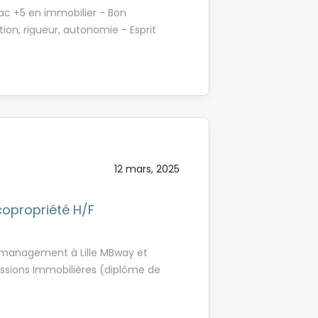
buer à sa pérennisation, à son
Bac +5 en immobilier - Bon
activités transverses.
tion, rigueur, autonomie - Esprit
ontribuerez aux missions suivantes
 et écrite - Maîtrise du Pack
rtefeuille - Développer son
es immeubles - Contribuer activement
lleure satisfaction des attentes
activité à son supérieur
12 mars, 2025
copropriété H/F
e management à Lille MBway et
sions Immobilières (diplôme de
re d'un Bac+3 (obligatoire). Alors,
tre client, acteur majeur de