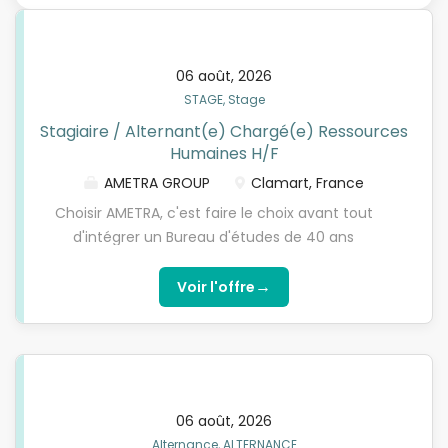
06 août, 2026
STAGE, Stage
Stagiaire / Alternant(e) Chargé(e) Ressources
Humaines H/F
AMETRA GROUP
Clamart, France
Choisir AMETRA, c'est faire le choix avant tout
d'intégrer un Bureau d'études de 40 ans
d'existence avec un cœur de métier en ingénierie
mécanique, électricité, électronique et
→
Voir l'offre
informatique industrielle. Nous avons nos propres
bureaux d'études, et intervenons également au
sein des équipes clients, avec un pôle R&D,
constitué de plus de 450 collaborateurs et présent
sur le territoire national (IDF, Toulouse, Bordeaux,
06 août, 2026
Lyon, Venelles et Laudun). Rejoindre nos entités,
Alternance, ALTERNANCE