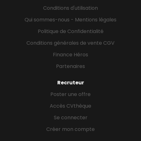
la Plateforme FAN (Fabrication Additive en
Conditions d'utilisation
Normandie) réunissant un consortium de plus de 10
acteurs industriels et académiques sous la
Qui sommes-nous - Mentions légales
coordination...
Politique de Confidentialité
Conditions générales de vente CGV
Finance Héros
Partenaires
Recruteur
Poster une offre
Accès CVthèque
Se connecter
Créer mon compte