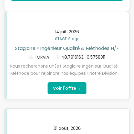
14 juil., 2026
STAGE, Stage
Stagiaire « Ingénieur Qualité & Méthodes H/F
FORVIA
48.7916163,-0.5758311
Nous recherchons un(e) Stagiaire Ingénieur Qualité
Méthode pour rejoindre nos équipes ! Notre Division
Seat Structure Systems recherche un stagiaire «
Ingénieur Qualité & Méthodes » F/H pour son site de
→
Voir l'offre
Caligny. Au sein du service Assemblage, vous serez
rattaché(e) au Responsable Qualité et Méthodes
de l'usine de Caligny. Le site Faurecia de Caligny
compte plus de 900 collaborateurs répartis entre
l'usine de production, et le centre mondial de
01 août, 2026
Recherche et Développement des mécanismes de