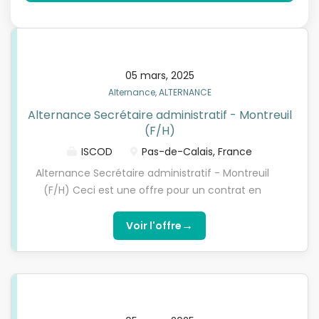
05 mars, 2025
Alternance, ALTERNANCE
Alternance Secrétaire administratif - Montreuil
(F/H)
ISCOD
Pas-de-Calais, France
Alternance Secrétaire administratif - Montreuil
(F/H) Ceci est une offre pour un contrat en
ALTERNANCE. Vous devez être titulaire d’un
BACCALAUREAT et remplir les critères d’éligibilité.
→
Voir l'offre
Qui sommes-nous ?L’ISCOD, spécialiste de la
formation en Digital Learning, recherche pour son
entreprise partenaire, un(e) Secrétaire
administratif en contrat d'apprentissage, pour
préparer l'une de nos formations diplômantes