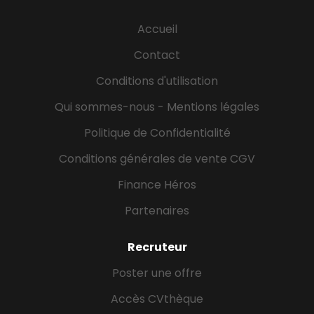
diplôme en poche, nos équipes épaulent chaque
profil dans la recherche d'un employeur, nous
Accueil
permettant d'afficher un taux d'insertion de nos
étudiants en entreprise de plus de 80%. Si votre
Contact
candidature est retenue, votre scolarité sera
Conditions d'utilisation
entièrement financée par votre employeur. Vos
missions en tant que Secrétaire Assistant...
Qui sommes-nous - Mentions légales
Politique de Confidentialité
Conditions générales de vente CGV
Finance Héros
Partenaires
Recruteur
Poster une offre
Accès CVthèque