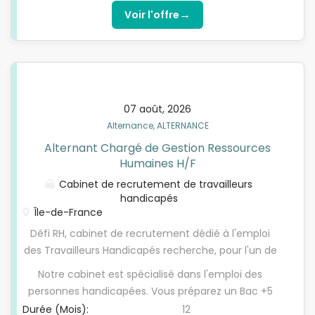
- Participation au processus de recrutement :
contact humain - Vous êtes curieux(se),
→
Voir l'offre
diffusion des annonces, tri des candidatures,
dynamique et souhaitez développer vos
préqualifications téléphoniques et participation aux
compétences dans un environnement RH
entretiens - Suivi des absences, congés etc.
polyvalent Durée de contrat : 12 mois Prise de poste
: fin septembre Ce poste vous intéresse ? Envoyez
nous votre CV !
07 août, 2026
Alternance, ALTERNANCE
Alternant Chargé de Gestion Ressources
Humaines H/F
Cabinet de recrutement de travailleurs
handicapés
Île-de-France
Défi RH, cabinet de recrutement dédié à l'emploi
des Travailleurs Handicapés recherche, pour l'un de
ses clients du secteur bancaire, un(e) : Alternant
Notre cabinet est spécialisé dans l'emploi des
Chargé de gestion Ressources Humaines (H/F) A ce
personnes handicapées. Vous préparez un Bac +5
titre, vos principales missions sont les suivantes : ·
en école de commerce, ingénieur ou équivalent,
Durée (Mois):
12