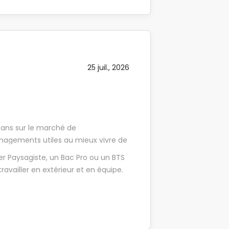
oufflage avec utilisation de
x supplémentaires de création
lle au respect des règles d'hygiène
25 juil., 2026
 ans sur le marché de
nagements utiles au mieux vivre de
en, TERIDEAL c'est 40 domaines
er Paysagiste, un Bac Pro ou un BTS
verts, bâtiment et énergie : autant
vailler en extérieur et en équipe.
et de faire grandir vos
prentis Ouvriers Paysagistes H/F
y-Français (25). Accompagné par un
nt formé aux missions suivantes : -
vec utilisation de techniques