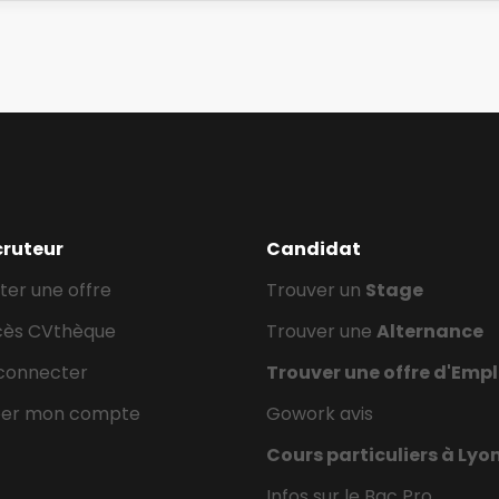
alternatives, - Petits travaux supplémen
en période creuse, - Veille au respect de
cruteur
Candidat
ter une offre
Trouver un
Stage
cès CVthèque
Trouver une
Alternance
connecter
Trouver une offre d'Empl
éer mon compte
Gowork avis
Cours particuliers à Lyo
Infos sur le Bac Pro