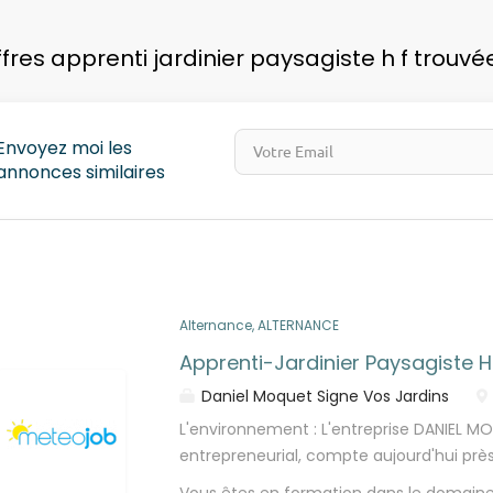
pays
ffres apprenti jardinier paysagiste h f trouvé
Envoyez moi les
annonces similaires
Alternance, ALTERNANCE
Apprenti-Jardinier Paysagiste H
Daniel Moquet Signe Vos Jardins
L'environnement : L'entreprise DANIEL M
entrepreneurial, compte aujourd'hui prè
Belgique. Notre groupe familial spécial