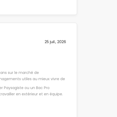
futur(e)s collaborateurs(trices) !
erts avec un contrat
, nous recherchons des personnes
tembre 2026). Et ensuite ? A la fin
ui partagent nos valeurs : Ton
ront s'offrir à toi, partout en France
pour : - Entretenir le jardin (la
que dans le groupe ! Tu te reconnais
 d'arbuste débroussaillage, ramassage
re en tant qu'Apprenti(e) Jardinier
tation, création de massif, mise en
 - Entretenir le matériel confié ; -
25 juil., 2026
 ans sur le marché de
nagements utiles au mieux vivre de
en, TERIDEAL c'est 40 domaines
er Paysagiste ou un Bac Pro
verts, bâtiment et énergie : autant
vailler en extérieur et en équipe.
et de faire grandir vos
renti Ouvrier Paysagiste H/F au
d (57). Accompagné par un Chef
rmé aux missions suivantes : -