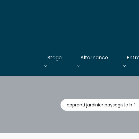
Stage
Alternance
Entr
Métier,
entreprise,
stage,
alternance