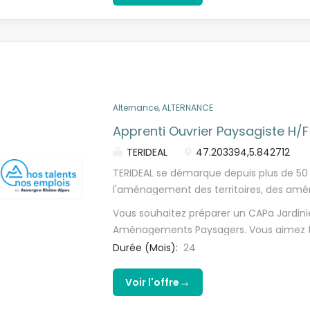
Travaux de tonte, taille, désherbage et s
techniques alternatives, - Petits travau
d'espaces verts en période creuse, - Vei
et de sécurité
Alternance, ALTERNANCE
Apprenti Ouvrier Paysagiste H/F
TERIDEAL
47.203394,5.842712
TERIDEAL se démarque depuis plus de 50
l'aménagement des territoires, des amé
chacun. Conception, réalisation, entreti
Vous souhaitez préparer un CAPa Jardini
d'expertise en travaux publics, espaces 
Aménagements Paysagers. Vous aimez tra
de possibilités de servir le bien commun 
Vous êtes mobile et autonome.
Durée (Mois):
24
compétences. TERIDEAL recherche des Ap
au sein de son agence située à Pouille
→
Voir l'offre
Chef d'équipe, vous serez progressiveme
Travaux de tonte, taille et désherbage a