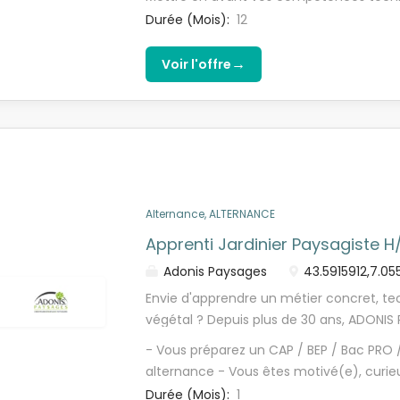
innovantes et respectueuses de l'envir
organisationnelles et relationnelles ? - 
Durée (Mois):
12
développement, l'agence Daniel Moquet 
règne bonne humeur et esprit d'équipe ? 
vous, recherche un apprenti jardinier pa
→
Voir l'offre
Les missions : Vos missions principales so
extérieurs chez les particuliers (tonte de 
débroussaillage, entretien des massifs,)
paysagers (conception, aménagement, pl
et des réponses aux demandes des clients
chantier et l'entretien du matériel La r
grille de la convention nationale...
Alternance, ALTERNANCE
Apprenti Jardinier Paysagiste H
Adonis Paysages
43.5915912,7.05
Envie d'apprendre un métier concret, t
végétal ? Depuis plus de 30 ans, ADONIS
entretient des espaces verts d'exception 
- Vous préparez un CAP / BEP / Bac PR
copropriétés et domaines de prestige. D
alternance - Vous êtes motivé(e), curieu
développement, nous recrutons un(e) Ap
extérieur - Vous avez envie d'apprendre 
Durée (Mois):
1