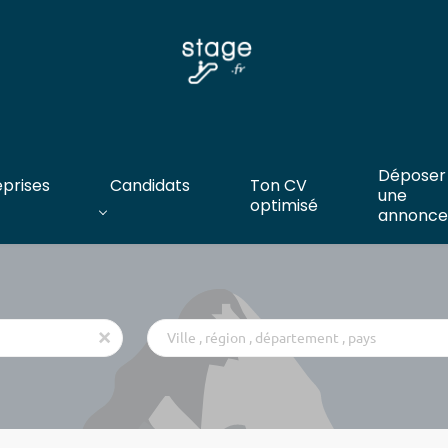
Déposer
eprises
Candidats
Ton CV
une
optimisé
annonce
Ville
x
,
région
,
département
,