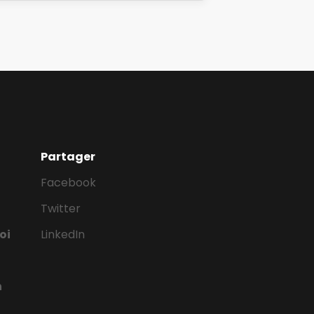
taires de création d'espaces verts
s règles d'hygiène et de sécurité
Partager
Facebook
Twitter
oi
LinkedIn
n