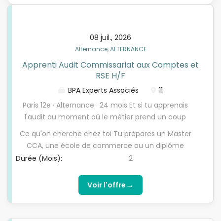
08 juil., 2026
Alternance, ALTERNANCE
Apprenti Audit Commissariat aux Comptes et
RSE H/F
BPA Experts Associés
11
Paris 12e · Alternance · 24 mois Et si tu apprenais
l'audit au moment où le métier prend un coup
d'avance ? Auditer une entreprise, ce n'est pas
Ce qu'on cherche chez toi Tu prépares un Master
cocher des cases. C'est comprendre comment elle
CCA, une école de commerce ou un diplôme
fonctionne, repérer ce qui cloche, sécuriser les
équivalent, idéalement avec 2 ans d'apprentissage
Durée (Mois):
2
chiffres et les engagements sur lesquels un
en cabinet. Tu as une bonne compréhension des
dirigeant prend ses décisions. Aujourd'hui, ce métier
principes comptables et financiers, de la capacité
→
Voir l'offre
ajoute deux dimensions passionnantes : la
d'analyse et de l'esprit critique, de la rigueur dans le
performance extra-financière (RSE) et
suivi de tes dossiers, de l'aisance relationnelle, de la
l'intelligence artificielle. Chez BPA, tu apprends les
curiosité pour les enjeux RSE et de l'appétence pour