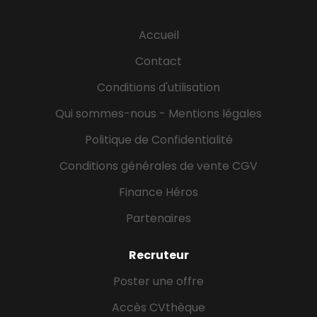
d'éventuels évènements SSE ; - d'accompagner la
réalisation des plans de prévention avec les
Accueil
donneurs...
Contact
Conditions d'utilisation
Qui sommes-nous - Mentions légales
Politique de Confidentialité
Conditions générales de vente CGV
Finance Héros
Partenaires
Recruteur
Poster une offre
Accès CVthèque