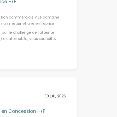
nce H/F
onction commerciale ? Le domaine
z un métier et une entreprise
 Dans le cadre de notre
r le challenge de l'atteinte
notre concession Peugeot située à
) d'automobile, vous souhaitez
utomobile (H/F) en contrat
ous ? N'hésitez plus et rejoignez-
ous la responsabilité de votre
enir en collaboration puis en
eaux clients - L'accueil physique
n et le conseil sur nos véhicules -
hériques (garanties, financement,
véhicule d'occasion pour reprise -
austive Nous vous proposons
 théorie enseignée par votre
30 juil., 2026
 acquise sur la...
 en Concession H/F