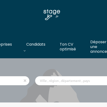
Déposer
eprises
Candidats
Ton CV
une
optimisé
annonce
Ville
x
,
région
,
département
,