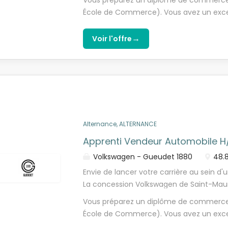
Vous préparez un diplôme de commerce
accompagné par votre tuteur, vous app
École de Commerce). Vous avez un excelle
dans leur projet d'achat. Vous vous formez 
sens de l'écoute. Vous êtes dynamique, 
identifier leurs besoins avec enthousiasm
affinité avec l'univers automobile. Notre
→
Voir l'offre
technologies. - Proposer les services a
de demain un potentiel CDI à la clef !
extensions de garantie). - Participer à 
votre apprentissage et tout au long de vo
un moment client inoubliable. - Effectuer
des dossiers administratifs.
Alternance, ALTERNANCE
Apprenti Vendeur Automobile H
Volkswagen - Gueudet 1880
48.8
Envie de lancer votre carrière au sein d'
La concession Volkswagen de Saint-Maur
alternant vendeur automobile (f/h). Sou
Vous préparez un diplôme de commerce
Ventes et accompagné par votre tuteu
École de Commerce). Vous avez un excelle
nos clients dans leur projet d'achat. Vous
sens de l'écoute. Vous êtes dynamique, 