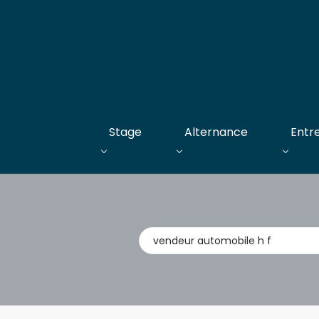
Stage
Alternance
Entr
Métier,
entreprise,
stage,
alternance