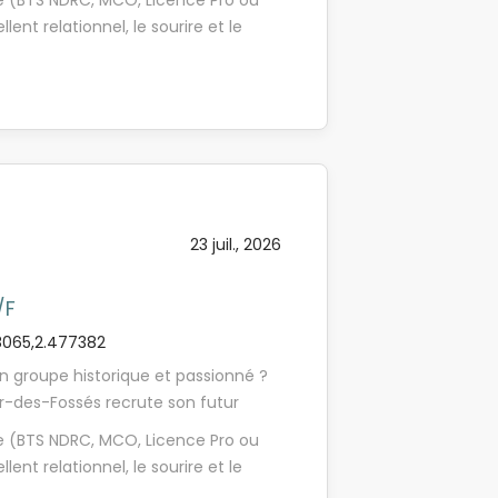
 (BTS NDRC, MCO, Licence Pro ou
renez à accompagner nos clients
nt relationnel, le sourire et le
sur : - Accueillir les clients et
persévérant et vous avez une forte
e. - Présenter les véhicules et leurs
 objectif : former nos collaborateurs
ssociés (financement, assurances,
 Gueudet 1880 vous accompagne dans
la mise en main des véhicules pour
tre carrière.
 la relance des prospects et le suivi
23 juil., 2026
/F
065,2.477382
un groupe historique et passionné ?
-des-Fossés recrute son futur
s la responsabilité du Chef des
 (BTS NDRC, MCO, Licence Pro ou
r, vous apprenez à accompagner
nt relationnel, le sourire et le
 vous formez sur : - Accueillir les
persévérant et vous avez une forte