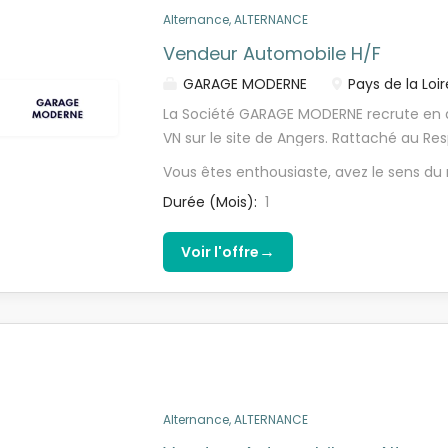
Alternance, ALTERNANCE
commune pour l'automobile, qui guide l
et contribue à la qualité de l'expérience
Vendeur Automobile H/F
sein de notre concession Mercedes-Ben
GARAGE MODERNE
Pays de la Loir
dans un...
La Société GARAGE MODERNE recrute en 
VN sur le site de Angers. Rattaché au Re
principales missions sont : - La prospect
Vous êtes enthousiaste, avez le sens du r
fidélisation de la clientèle - Le traitem
Durée (Mois):
1
convertir en clients - La prospection tél
argumentation, traitement des objections
→
Voir l'offre
prospection et de fidélisation de la clie
résultats - La gestion administrative de
vente de produits et services associés (e
La commercialisation des véhicules et au
respect du parcours client
Alternance, ALTERNANCE