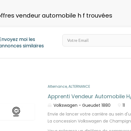
pays
offres vendeur automobile h f trouvées
Envoyez moi les
annonces similaires
Alternance, ALTERNANCE
Apprenti Vendeur Automobile H
Volkswagen - Gueudet 1880
11
Envie de lancer votre carrière au sein d'
La concession Volkswagen de Champigny 
vendeur automobile (f/h). Sous la respo