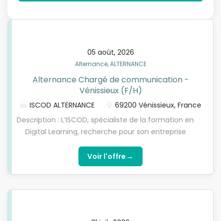
05 août, 2026
Alternance, ALTERNANCE
Alternance Chargé de communication -
Vénissieux (F/H)
ISCOD ALTERNANCE
69200 Vénissieux, France
Description : L’ISCOD, spécialiste de la formation en
Digital Learning, recherche pour son entreprise
partenaire, propose des formations dans les
secteurs du bâtiment, de l'industrie et des services,
→
Voir l'offre
un(e) Chargé de communication en contrat
d'apprentissage, pour préparer l’une de nos
formations diplômantes reconnues par l'Etat de
niveau 5 à niveau 7 (Bac+2, Bachelor/Bac+3 ou
Mastère/Bac+5). Choisissez l’alternance nouvelle