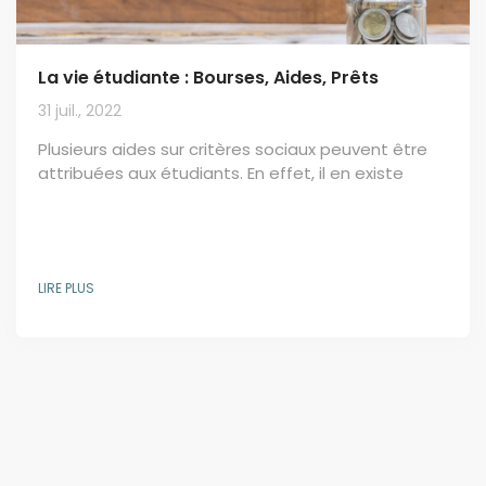
La vie étudiante : Bourses, Aides, Prêts
31 juil., 2022
Plusieurs aides sur critères sociaux peuvent être
attribuées aux étudiants. En effet, il en existe
plusieurs types : prêts, allocation, bourse au
mérite, aide à la mobilité pour le financement des
études supérieures. Pour effectuer toutes ces
demandes d’aides et de bourses, il faut
LIRE PLUS
constituer un dossier social étudiant auprès de
votre Crous . Le dossier social étudiant (Le DSE) Il
faut faire la demande de bourse et la demande
d’un...