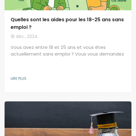
Quelles sont les aides pour les 18-25 ans sans
emploi ?
18 déc., 2024
Vous avez entre 18 et 25 ans et vous êtes
actuellement sans emploi ? Vous vous demandez
quelles sont les solutions pour améliorer votre
situation ? Heureusement de nombreuses aides
existent pour vous accompagner dans votre
LIRE PLUS
recherche d'emploi et pour faciliter votre
quotidien. Nous vous en présentons quelques-
unes. Le Revenu de Solidarité Active (RSA) jeune Le
Revenu de Solidarité Active (RSA) jeune fait partie
des aides pour les jeunes...