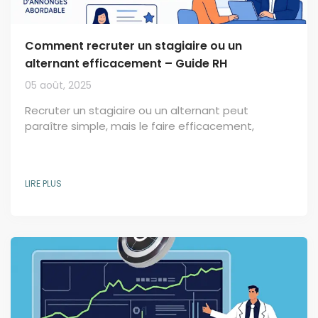
Comment recruter un stagiaire ou un
alternant efficacement – Guide RH
05 août, 2025
Recruter un stagiaire ou un alternant peut
paraître simple, mais le faire efficacement,
rapidement et à moindre coût demande une
méthode précise. Voici un guide complet à
destination des RH et recruteurs en PME ou ETI
LIRE PLUS
souhaitant optimiser leur stratégie de
recrutement jeune. 1. Pourquoi investir dans un
pack d’annonces abordable Contrairement aux
idées reçues, recruter un stagiaire ou alternant a
un coût : temps passé, diffusion...