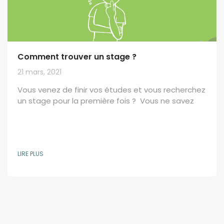
Comment trouver un stage ?
21 mars, 2021
Vous venez de finir vos études et vous recherchez
un stage pour la première fois ? Vous ne savez
pas où et comment trouver des offres de stage ?
Voici nos conseils pour vous aider à trouver votre
future entreprise. Les stages deviennent de plus
en plus importants alors que le marché du travail
LIRE PLUS
des diplômés devient plus concurrentiel. Les
stages sont maintenant presque une nécessité
pour tout diplômé ; les employeurs...