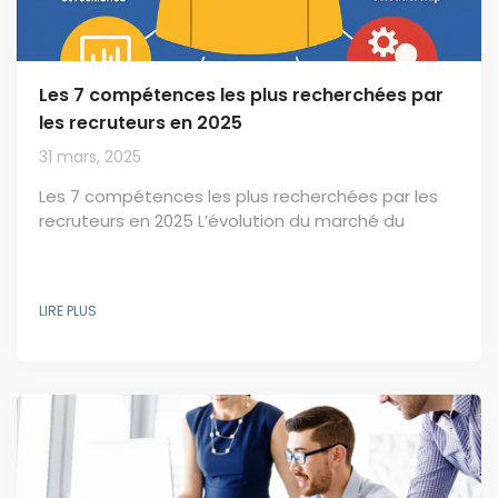
Les 7 compétences les plus recherchées par
les recruteurs en 2025
31 mars, 2025
Les 7 compétences les plus recherchées par les
recruteurs en 2025 L’évolution du marché du
travail est accélérée par la transformation
numérique, l’automatisation et de nouvelles
attentes en termes de flexibilité. Pour rester
LIRE PLUS
compétitifs, les professionnels doivent
continuellement enrichir leurs compétences. Voici
donc les 7 principales compétences qui seront
particulièrement recherchées par les recruteurs
en 2025. La gestion des talents...