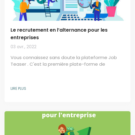
Le recrutement en l’alternance pour les
entreprises
03 avr., 2022
Vous connaissez sans doute la plateforme Job
Teaser . C'est la première plate-forme de
recrutement et de l'orientation des jeunes talents
en Europe à les intégrer directement dans sept
cent cinquante écoles, universités. Et elle permet
LIRE PLUS
aujourd'hui à plus de 4 millions d’étudiants et
jeunes diplômés de trouver leur voie et les
connectés aux entreprises qui utilisent ces outils
de regroupements et de marque employeur. Nous
allons...