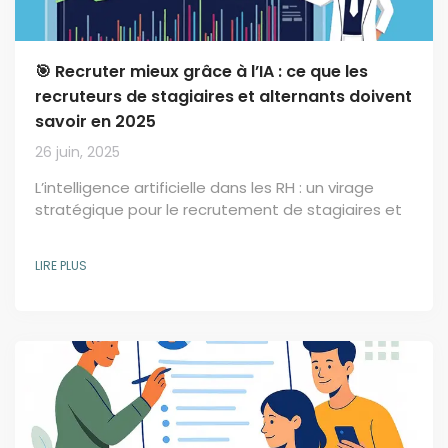
🎯 Recruter mieux grâce à l’IA : ce que les
recruteurs de stagiaires et alternants doivent
savoir en 2025
26 juin, 2025
L’intelligence artificielle dans les RH : un virage
stratégique pour le recrutement de stagiaires et
alternants Le 1er Baromètre national de l’IA
appliquée aux RH 2025 , mené par Parlons RH,
LIRE PLUS
dévoile une réalité incontournable : l’intelligence
artificielle (IA) transforme déjà en profondeur le
quotidien des recruteurs. Notamment dans la
sélection de talents juniors, comme les stagiaires
et alternants , où le volume de candidatures et...