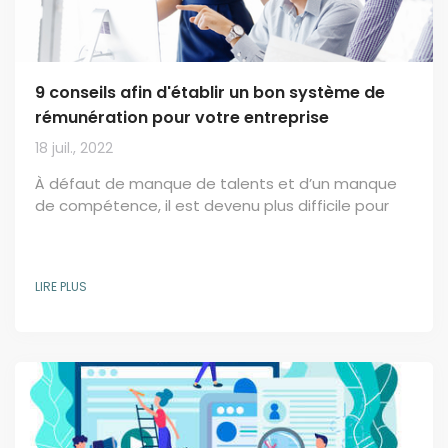
9 conseils afin d'établir un bon système de
rémunération pour votre entreprise
18 juil., 2022
À défaut de manque de talents et d’un manque
de compétence, il est devenu plus difficile pour
les entreprises d’attitrer de bons candidats. En
effet, d’après une étude récente, près de 40%
des employés dans le monde prévoient de quitter
LIRE PLUS
leur emploi. Chez les 18-25 ans, cela monte à plus
de 50 %. En France, 23% des salariés français
songent à quitter leur emploi d'ici deux ans, selon
une enquête du site mediarh.com de l'institut BVA.
Et...