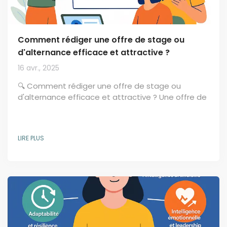
Comment rédiger une offre de stage ou
d'alternance efficace et attractive ?
16 avr., 2025
🔍 Comment rédiger une offre de stage ou
d'alternance efficace et attractive ? Une offre de
stage ou d’alternance bien rédigée est un outil
stratégique incontournable pour attirer les bons
profils étudiants . Elle ne se limite pas à lister des
LIRE PLUS
missions : elle doit transmettre l’ esprit de
l’entreprise , donner envie et susciter
l’engagement des candidats en recherche d’un
stage ou d’un contrat d’alternance . 🎯 Les clés
pour rédiger une...